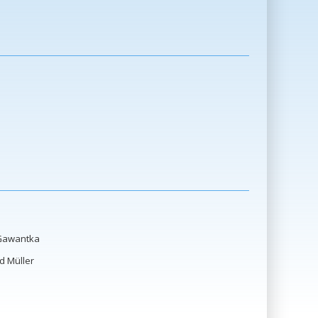
eh
awantka
nd Müller