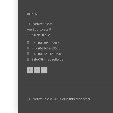
VEREIN
TTF Neuzelle e.V.
Am Sportplatz 9
15898 Neuzelle
+49 (0)33652-82899
+49 (0)33652-89558
+49 (0)172 312 3390
info@ttf-neuzelle.de
TTF Neuzelle e.V. 2019. All rights reserved.