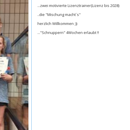
...zwei motivierte Lizenztrainer(Lizenz bis 2028)
..die "Mischung macht`s"
herzlich Willkommen ;))
..."Schnuppern" 4Wochen erlaubt !!