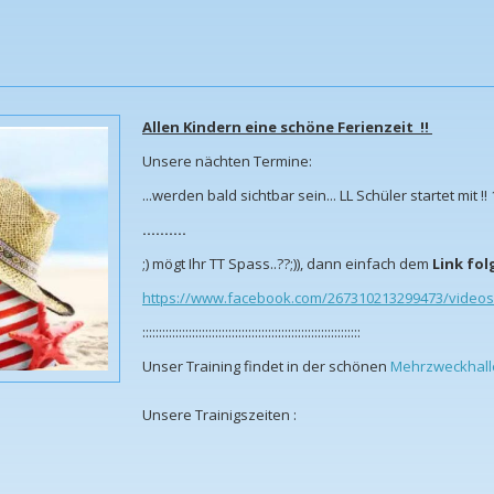
Allen Kindern eine schöne Ferienzeit !!
Unsere nächten Termine:
...werden bald sichtbar sein... LL Schüler startet mit !
..........
;) mögt Ihr TT Spass..??;)), dann einfach dem
Link fol
https://www.facebook.com/267310213299473/vide
::::::::::::::::::::::::::::::::::::::::::::::::::::::::::::::::::
Unser Training findet in der schönen
Mehrzweckhall
Unsere Trainigszeiten :