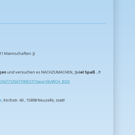
! 11 Mannschaften ;))
gen
und versuchen es NACHZUMACHEN, ;))v
iel Spaß ..!
!
os/567712567190537/?epa=SEARCH_BOX
e
, Kirchstr. 40 , 15898 Neuzelle, statt!